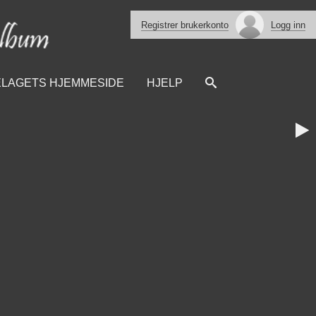
Registrer brukerkonto
Logg inn
ELAGETS HJEMMESIDE
HJELP
