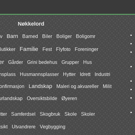
Nøkkelord
Barn
iv
Barned
Biler
Boliger
Boligomr
Familie
utikker
Fest
Flyfoto
Foreninger
er
Gårder
Grini bedehus
Grupper
Hus
splass
Husmannsplasser
Hytter
Idrett
Industri
Landskap
onfirmasjon
Maleri og akvareller
Milit
urlandskap
Oversiktsbilde
Øyeren
tter
Samferdsel
Skogbruk
Skole
Skoler
sikt
Utvandrere
Vegbygging