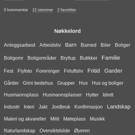
0 kommerntar
12 stemmer
2 favoritter
Nøkkelord
Barn
Anleggsarbeid
Arbeidsliv
Barned
Biler
Boliger
Familie
Boligomr
Boligområder
Bryllup
Butikker
Fritid
Garder
Fest
Flyfoto
Foreninger
Friluftsliv
Gårder
Grini bedehus
Grupper
Hus
Hus og boliger
Husmannsplass
Husmannsplasser
Hytter
Idrett
Landskap
Industri
Interi
Jakt
Jordbruk
Konfirmasjon
Maleri og akvareller
Milit
Møteplass
Musikk
Naturlandskap
Oversiktsbilde
Øyeren