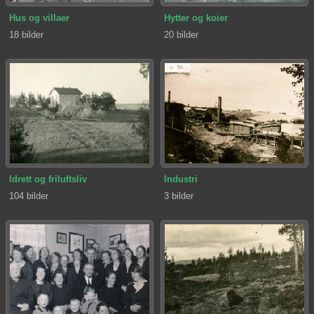
Hus og villaer
Hytter og koier
18 bilder
20 bilder
Idrett og friluftsliv
Industri
104 bilder
3 bilder