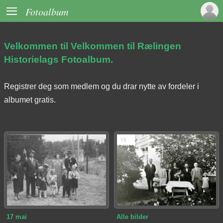

Fotoalbum
Velkommen til Velkommen til Rælingen
Historielags Fotoalbum.
Registrer deg som medlem og du drar nytte av fordeler i
albumet gratis.
17 mai
Alle bilder