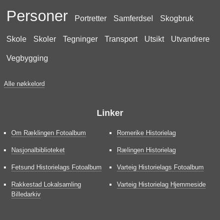
Personer
Portretter
Samferdsel
Skogbruk
Skole
Skoler
Tegninger
Transport
Utsikt
Utvandrere
Vegbygging
Alle nøkkelord
Linker
Om Ræklingen Fotoalbum
Romerike Historielag
Nasjonalbiblioteket
Rælingen Historielag
Fetsund Historielags Fotoalbum
Varteig Historielags Fotoalbum
Rakkestad Lokalsamling
Varteig Historielag Hjemmeside
Billedarkiv