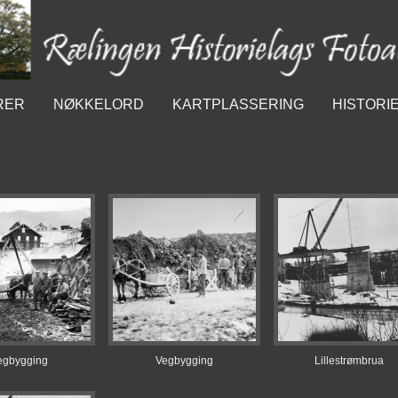
RER
NØKKELORD
KARTPLASSERING
HISTORI
egbygging
Vegbygging
Lillestrømbrua