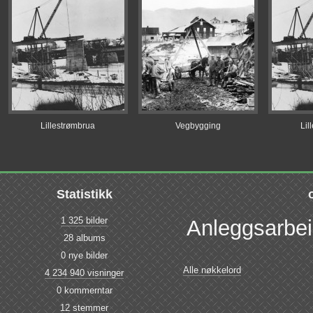
Lillestrømbrua
Vegbygging
Lil
Statistikk
1 325 bilder
Anleggsarbe
28 albums
0 nye bilder
Alle nøkkelord
4 234 940 visninger
0 kommerntar
12 stemmer