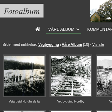
Fotoalbum
VÅRE ALBUM
KOMMENTA
Bilder med nøkkelord
Vegbygging
i
Våre Album
[10]
-
Vis alle
Veiarbeid Nordbysletta
Vegbygging Nordby
V