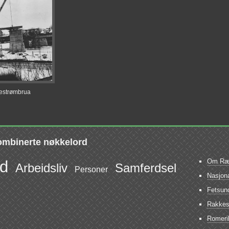
lestrømbrua
ombinerte nøkkelord
Om Ræk
id
Arbeidsliv
Samferdsel
Personer
Nasjona
Fetsund
Rakkest
Romerik