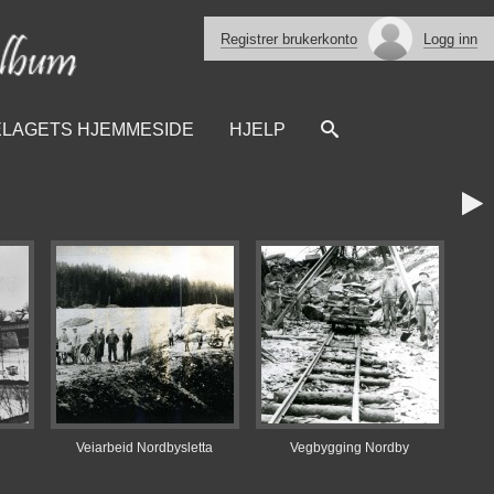
Registrer brukerkonto
Logg inn
ELAGETS HJEMMESIDE
HJELP

Veiarbeid Nordbysletta
Vegbygging Nordby