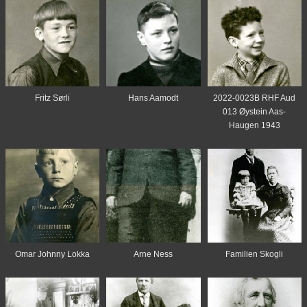
Fritz Sørli
Hans Aamodt
2022-0023B RHF Aud
013 Øystein Aas-
Haugen 1943
Omar Johnny Lokka
Arne Ness
Familien Skogli