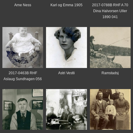
Arne Ness
Karl og Emma 1905
2017-0788B RHF A 70
Dina Halvorsen Uller
1890 041
2017-0463B RHF
Astri Vestli
Ramstadsj
Aslaug Sundhagen 056