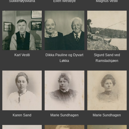
SukkertøysMaria
Ellen Westbye
Magnus Vestli
Karl Vestli
Dikka Pauline og Dyvart
Sigurd Sand ved
Løkka
Ramstadsjøen
Karen Sand
Marie Sundhagen
Marie Sundhagen