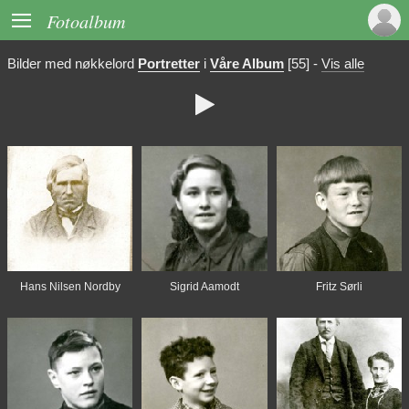

Fotoalbum
Bilder med nøkkelord
Portretter
i
Våre Album
[55]
-
Vis alle

Hans Nilsen Nordby
Sigrid Aamodt
Fritz Sørli