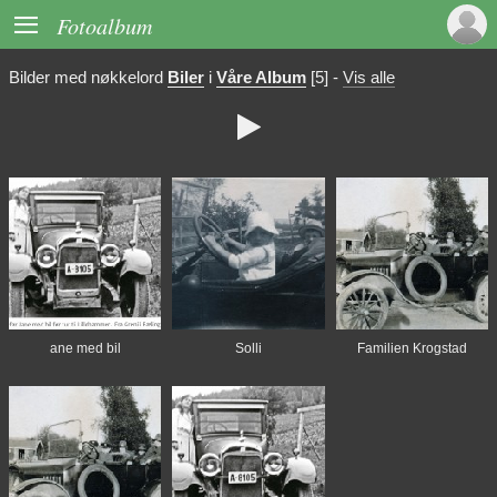

Fotoalbum
Bilder med nøkkelord
Biler
i
Våre Album
[5]
-
Vis alle

ane med bil
Solli
Familien Krogstad