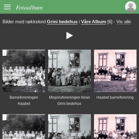

Fotoalbum
Bilder med nøkkelord
Grini bedehus
i
Våre Album
[6]
-
Vis alle

Barneforeningen
Misjonsforeningen foran
Haabet barneforening
Haabet
Grini bedehus