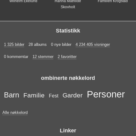
Wilhelm Ekelund
Hanna Mathilde
Familien Krogstad
Skovholt
Statistikk
1 325 bilder
28 albums
0 nye bilder
4 234 405 visninger
0 kommerntar
12 stemmer
2 favoritter
ombinerte nøkkelord
Personer
Barn
Familie
Garder
Fest
Alle nøkkelord
Linker