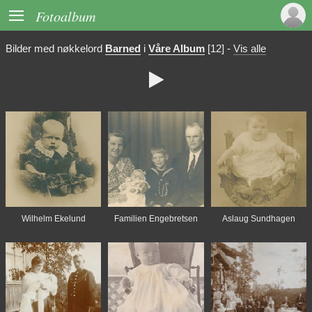

Fotoalbum
Bilder med nøkkelord
Barned
i
Våre Album
[12]
-
Vis alle

Wilhelm Ekelund
Familien Engebretsen
Aslaug Sundhagen