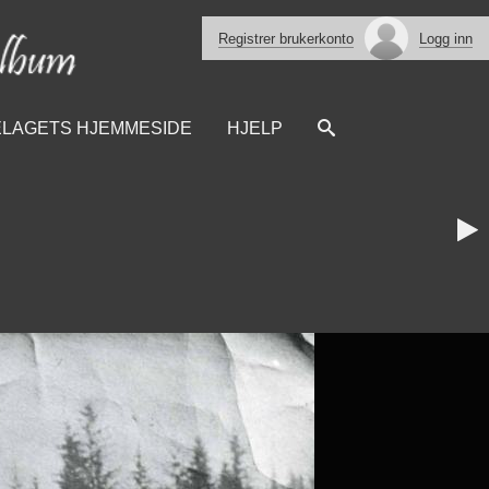
Registrer brukerkonto
Logg inn
ELAGETS HJEMMESIDE
HJELP
