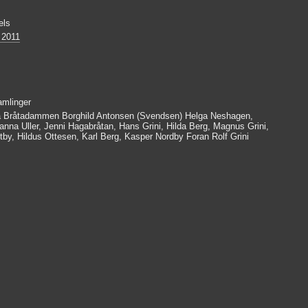
els
 2011
amlinger
 Bråtadammen Borghild Antonsen (Svendsen) Helga Neshagen,
anna Uller, Jenni Hagabråtan, Hans Grini, Hilda Berg, Magnus Grini,
by, Hildus Ottesen, Karl Berg, Kasper Nordby Foran Rolf Grini