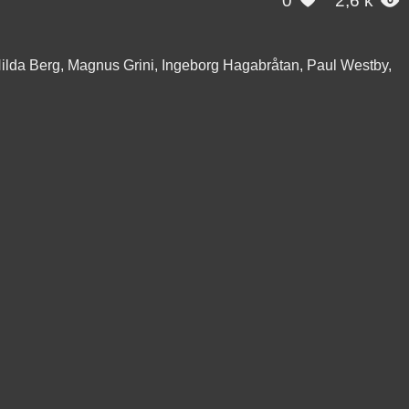
0
2,6 k


ilda Berg, Magnus Grini, Ingeborg Hagabråtan, Paul Westby,