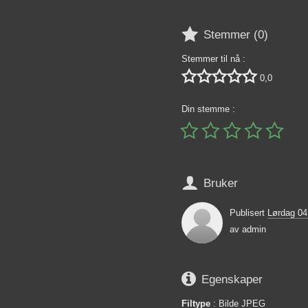

Stemmer (
0
)
Stemmer til nå :





0,0
Din stemme :






Bruker
Publisert
Lørdag 0
av
admin

Egenskaper
Filtype
: Bilde JPEG