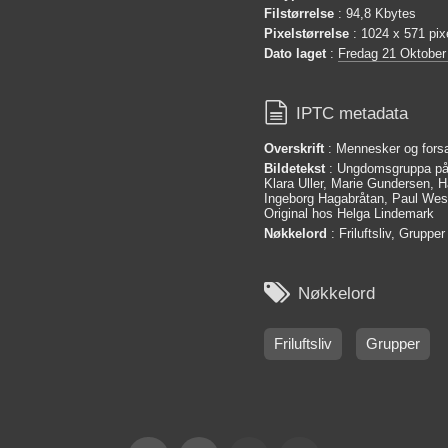
Filstørrelse
: 94,8 Kbytes
Pixelstørrelse
: 1024 x 571 pix
Dato laget
:
Fredag 21 Oktober

IPTC metadata
Overskrift
: Mennesker og fors
Bildetekst
: Ungdomsgruppa på
Klara Uller, Marie Gundersen, H
Ingeborg Hagabråtan, Paul West
Original hos Helga Lindemark
Nøkkelord
: Friluftsliv, Grupper

Nøkkelord
Friluftsliv
Grupper